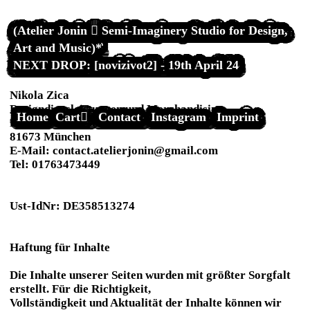
(Atelier Jonin ︎ Semi-Imaginery Studio for Design,
Art and Music)*
NEXT DROP: [novizivot2] - 19th April 24
Impressum
Nikola Zica
Designdiensleistungen und Merchandising
Home
Cart︎
Contact
Instagram
Imprint
Else Rosenfeld str.3
81673 München
E-Mail: contact.atelierjonin@gmail.com
Tel: 01763473449
Ust-IdNr: DE358513274
Haftung für Inhalte
Die Inhalte unserer Seiten wurden mit größter Sorgfalt
erstellt. Für die Richtigkeit,
Vollständigkeit und Aktualität der Inhalte können wir